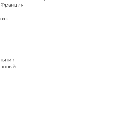
: Франция
тик
льник
озовый