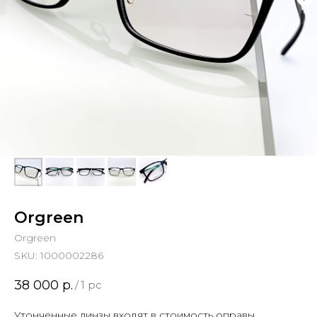
Orgreen
Orgreen
SKU:
1000002286
38 000
р.
/
1 pc
Утонченные линзы входят в стоимость оправы