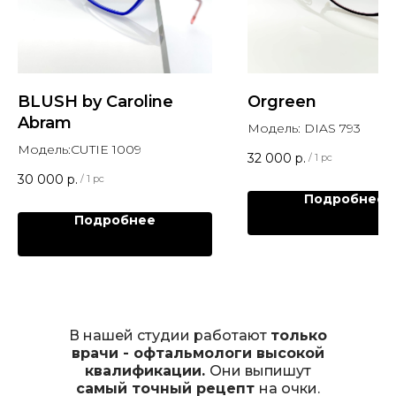
BLUSH by Caroline
Orgreen
Abram
Модель: DIAS 793
Модель:CUTIE 1009
32 000
р.
/
1 pc
30 000
р.
/
1 pc
Подробнее
Подробнее
В нашей студии работают
только
врачи - офтальмологи высокой
квалификации.
Они выпишут
самый точный рецепт
на очки.