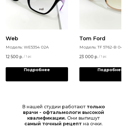
Web
Tom Ford
Модель: WE5354 02A
Модель: TF 5762-B 045
12 500
р.
23 000
р.
/
1 pc
/
1 pc
Подробнее
Подробнее
В нашей студии работают
только
врачи - офтальмологи высокой
квалификации.
Они выпишут
самый точный рецепт
на очки.