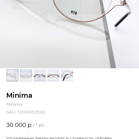
Minima
Minima
SKU:
1000002920
30 000
р.
/
1 pc
Утонченные линзы входят в стоимость оправы