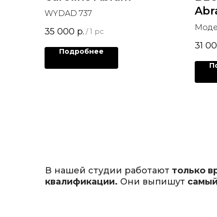
Ab
WYDAD 737
Моде
35 000
р.
/
1 pc
31 0
Подробнее
П
В нашей студии работают
только в
квалификации.
Они выпишут
самый