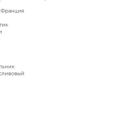
: Франция
тик
и
льник
 сливовый