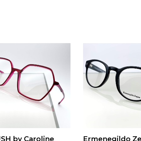
SH by Caroline
Ermenegildo Z