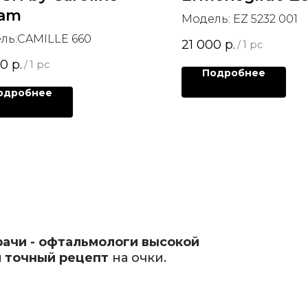
ram
Модель: EZ 5232 001
ль:CAMILLE 660
21 000
р.
/
1 pc
00
р.
/
1 pc
Подробнее
одробнее
рачи - офтальмологи высокой
 точный рецепт
на очки.