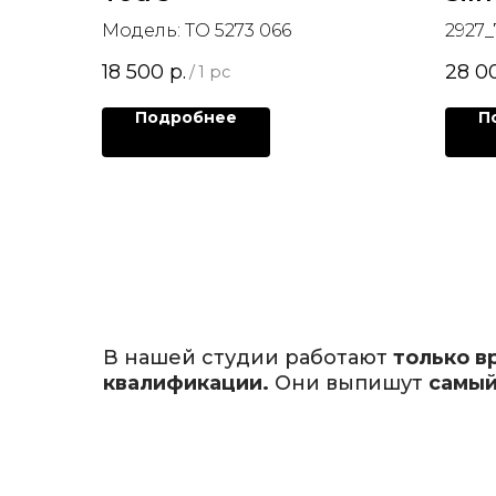
Модель: TO 5273 066
2927_
Sil_Li
18 500
р.
28 0
/
1 pc
Подробнее
П
В нашей студии работают
только в
квалификации.
Они выпишут
самый