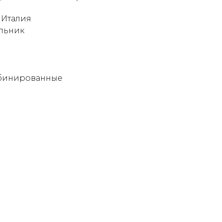
 Италия
льник
мбинированные