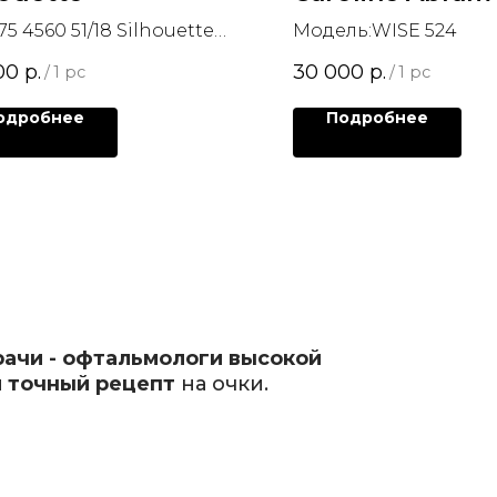
75 4560 51/18 Silhouette
Модель:WISE 524
teSpirit
00
р.
30 000
р.
/
1 pc
/
1 pc
одробнее
Подробнее
рачи - офтальмологи высокой
 точный рецепт
на очки.