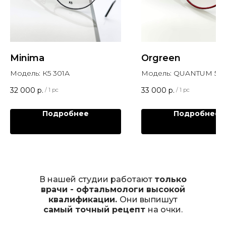
Minima
Orgreen
Модель: К5 301А
Модель: QUANTUM 5.03
32 000
р.
33 000
р.
/
1 pc
/
1 pc
Подробнее
Подробнее
В нашей студии работают
только
врачи - офтальмологи высокой
квалификации.
Они выпишут
самый точный рецепт
на очки.