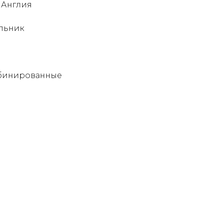
 Англия
льник
мбинированные