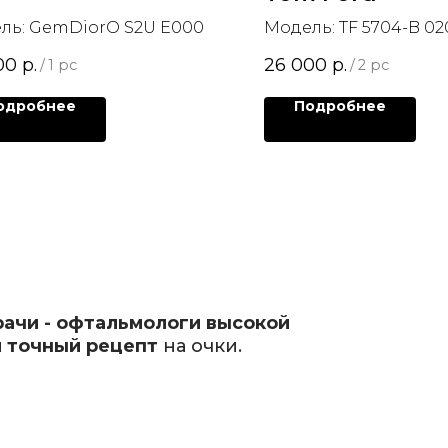
ль: GemDiorO S2U E000
Модель: TF 5704-B 02
00
р.
26 000
р.
/
1 pc
/
2 pc
одробнее
Подробнее
рачи - офтальмологи высокой
 точный рецепт
на очки.