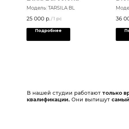
Модель: TARSILA BL
Моде
25 000
р.
36 0
/
1 pc
Подробнее
П
В нашей студии работают
только в
квалификации.
Они выпишут
самый