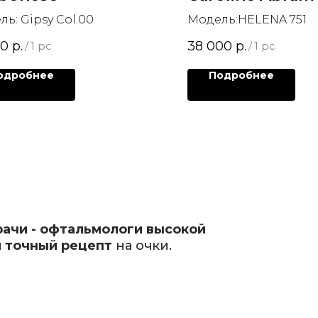
ь: Gipsy Col.00
Модель:HELENA 751
00
р.
38 000
р.
/
1 pc
/
1 pc
одробнее
Подробнее
рачи - офтальмологи высокой
 точный рецепт
на очки.