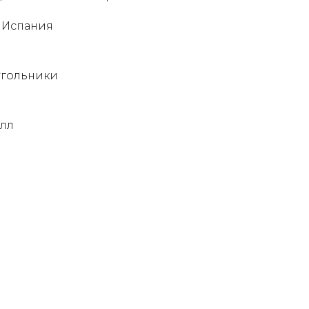
 Испания
угольники
алл