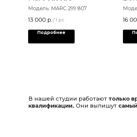
Модель: MARC 299 807
Модел
13 000
р.
16 0
/
1 pc
Подробнее
П
В нашей студии работают
только в
квалификации.
Они выпишут
самый