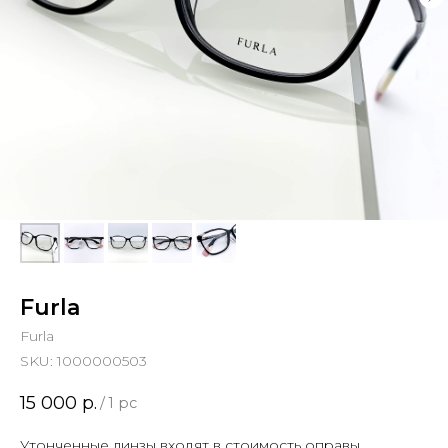
Furla
Furla
SKU:
1000000503
15 000
р.
/
1 pc
Утонченные линзы входят в стоимость оправы