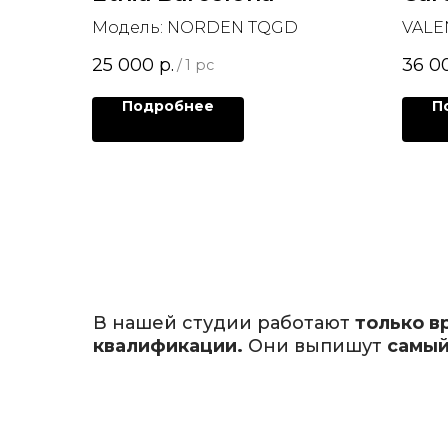
Модель: NORDEN TQGD
VALE
25 000
р.
36 0
/
1 pc
Подробнее
П
В нашей студии работают
только в
квалификации.
Они выпишут
самый