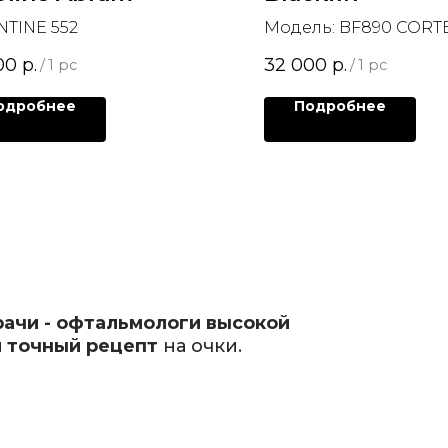
NTINE 552
Модель: BF890 CORTE
00
р.
32 000
р.
/
1 pc
/
1 pc
одробнее
Подробнее
рачи - офтальмологи высокой
 точный рецепт
на очки.