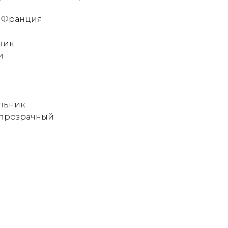
: Франция
тик
и
льник
 прозрачный