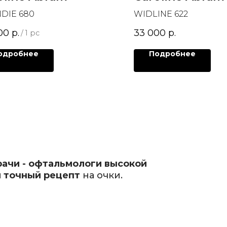
DIE 680
WIDLINE 622
00
р.
33 000
р.
/
1 pc
одробнее
Подробнее
рачи - офтальмологи высокой
 точный рецепт
на очки.