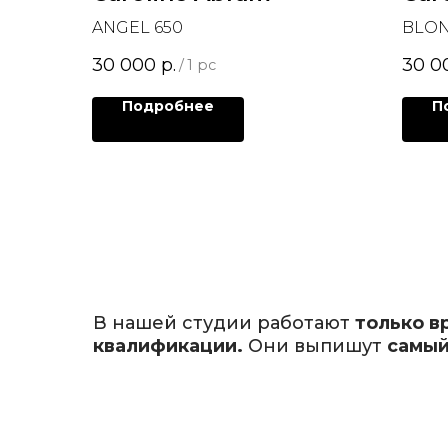
ANGEL 650
BLON
30 000
р.
30 0
/
1 pc
Подробнее
П
В нашей студии работают
только в
квалификации.
Они выпишут
самый