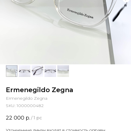
Ermenegildo Zegna
Ermenegildo Zegna
SKU:
1000000482
22 000
р.
/
1 pc
Утонченные линзы входят в стоимость оправы