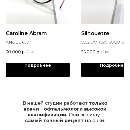
Caroline Abram
Silhouette
ANGEL 650
5552_JV 7520 50/20 Silh
Sil_Momentum_Select
30 000
р.
35 000
р.
/
1 pc
/
1 pc
Подробнее
Подробнее
В нашей студии работают
только
врачи - офтальмологи высокой
квалификации.
Они выпишут
самый точный рецепт
на очки.