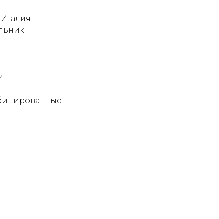
 Италия
льник
и
мбинированные