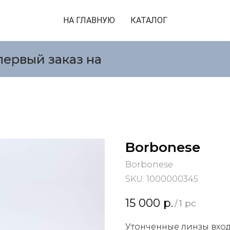
НА ГЛАВНУЮ
КАТАЛОГ
первый заказ на
Borbonese
Borbonese
SKU:
1000000345
15 000
р.
/
1 pc
Утонченные линзы вход