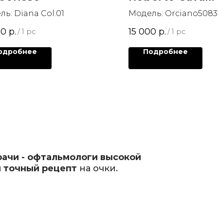
ь: Diana Col.01
Модель: Orciano5083
00
р.
15 000
р.
/
1 pc
/
1 pc
одробнее
Подробнее
рачи - офтальмологи высокой
 точный рецепт
на очки.