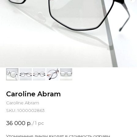
Caroline Abram
Caroline Abram
SKU:
1000002863
36 000
р.
/
1 pc
Утонченные линзы входят в стоимость оправы