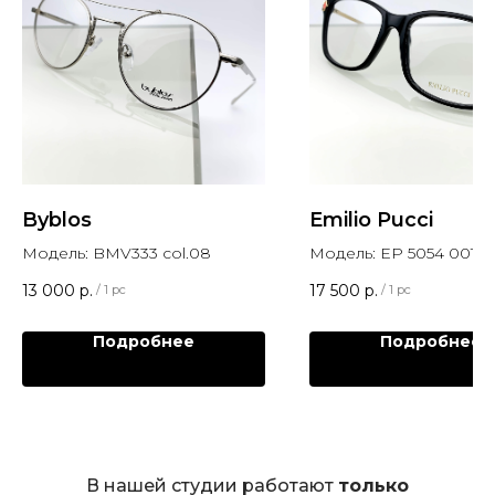
Byblos
Emilio Pucci
Модель: BMV333 col.08
Модель: EP 5054 001
13 000
р.
17 500
р.
/
1 pc
/
1 pc
Подробнее
Подробнее
В нашей студии работают
только