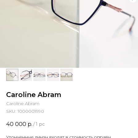
Caroline Abram
Caroline Abram
SKU:
1000001990
40 000
р.
/
1 pc
Утонченные линзы входят в стоимость оправы