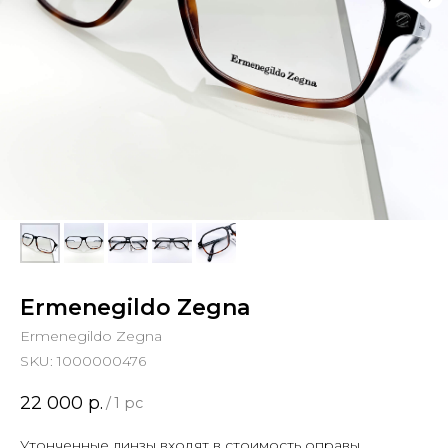
Ermenegildo Zegna
Ermenegildo Zegna
SKU:
1000000476
22 000
р.
/
1 pc
Утонченные линзы входят в стоимость оправы