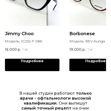
Jimmy Choo
Borbonese
Модель: JC252-F 086
Модель: BEV.Auriga Col
16 000
р.
19 000
р.
/
1 pc
/
1 pc
Подробнее
Подробнее
В нашей студии работают
только
врачи - офтальмологи высокой
квалификации.
Они выпишут
самый точный рецепт
на очки.