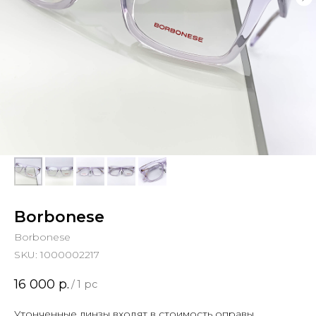
Borbonese
Borbonese
SKU:
1000002217
16 000
р.
/
1 pc
Утонченные линзы входят в стоимость оправы