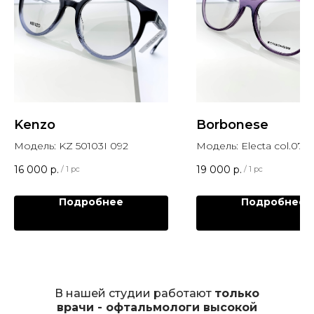
Kenzo
Borbonese
Модель: KZ 50103I 092
Модель: Electa col.07
16 000
р.
19 000
р.
/
1 pc
/
1 pc
Подробнее
Подробнее
В нашей студии работают
только
врачи - офтальмологи высокой