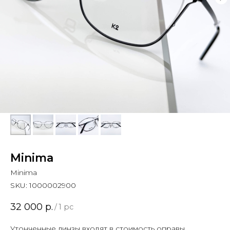
Minima
Minima
SKU:
1000002900
32 000
р.
/
1 pc
Утонченные линзы входят в стоимость оправы