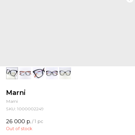
Marni
Marni
SKU:
1000002249
26 000
р.
/
1 pc
Out of stock