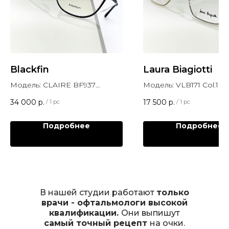
Blackfin
Laura Biagiotti
Модель: CLAIRE BF937
Модель: VLB171 Col.10
Col.1312
34 000
р.
17 500
р.
/
1 pc
/
1 pc
Подробнее
Подробнее
В нашей студии работают
только
врачи - офтальмологи высокой
квалификации.
Они выпишут
самый точный рецепт
на очки.