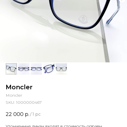
Moncler
Moncler
SKU:
1000000467
22 000
р.
/
1 pc
Утонченные линзы входят в стоимость оправы