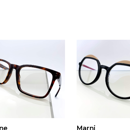
ine
Marni