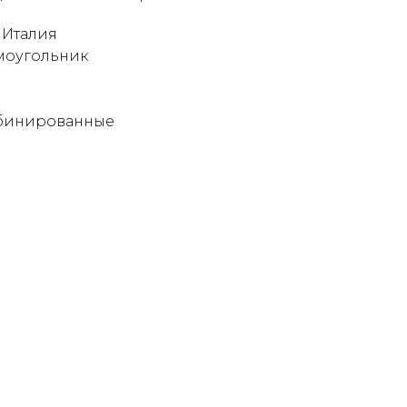
 Италия
моугольник
мбинированные