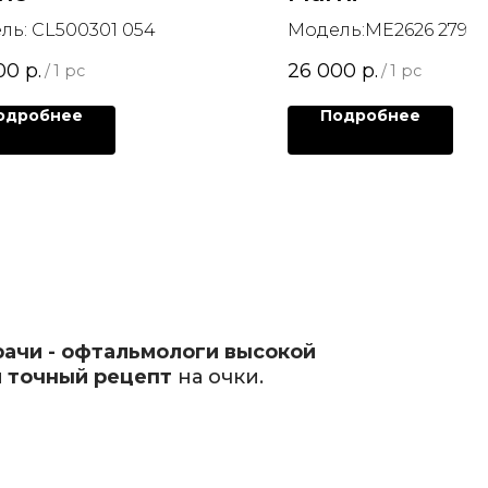
ль: CL500301 054
Модель:ME2626 279
00
р.
26 000
р.
/
1 pc
/
1 pc
одробнее
Подробнее
рачи - офтальмологи высокой
 точный рецепт
на очки.