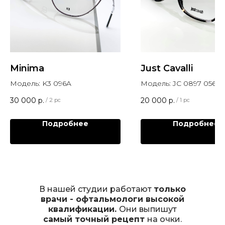
Minima
Just Cavalli
Модель: K3 096A
Модель: JC 0897 056
30 000
р.
20 000
р.
/
2 pc
/
1 pc
Подробнее
Подробнее
В нашей студии работают
только
врачи - офтальмологи высокой
квалификации.
Они выпишут
самый точный рецепт
на очки.