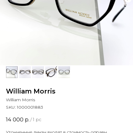
William Morris
William Morris
SKU:
1000001883
14 000
р.
/
1 pc
Утонченные линзы входят в стоимость оправы