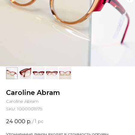
Caroline Abram
Caroline Abram
SKU:
1000001979
24 000
р.
/
1 pc
Утонченные линзы входят в стоимость оправы