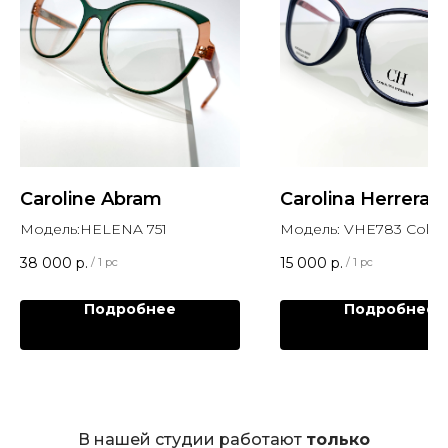
Caroline Abram
Carolina Herrera
Модель:HELENA 751
Модель: VHE783 Col.0
38 000
р.
15 000
р.
/
1 pc
/
1 pc
Подробнее
Подробнее
В нашей студии работают
только