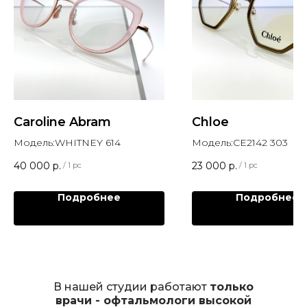
Caroline Abram
Chloe
Модель:WHITNEY 614
Модель:CE2142 303
40 000
р.
23 000
р.
/
1 pc
/
1 pc
Подробнее
Подробнее
В нашей студии работают
только
врачи - офтальмологи высокой