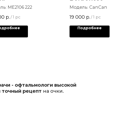
ль: ME2106 222
Модель: CanCan
00
р.
19 000
р.
/
1 pc
/
1 pc
одробнее
Подробнее
рачи - офтальмологи высокой
 точный рецепт
на очки.