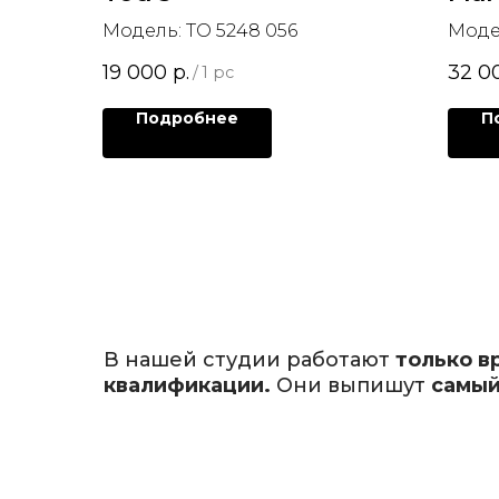
Модель: TO 5248 056
Моде
19 000
р.
32 0
/
1 pc
Подробнее
П
В нашей студии работают
только в
квалификации.
Они выпишут
самый