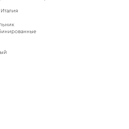
 Италия
льник
мбинированные
вый