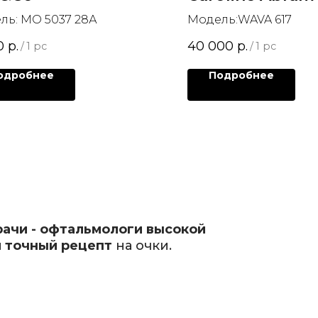
ль: MO 5037 28А
Модель:WAVA 617
0
р.
40 000
р.
/
1 pc
/
1 pc
одробнее
Подробнее
рачи - офтальмологи высокой
 точный рецепт
на очки.