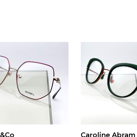
x&Co
Caroline Abram