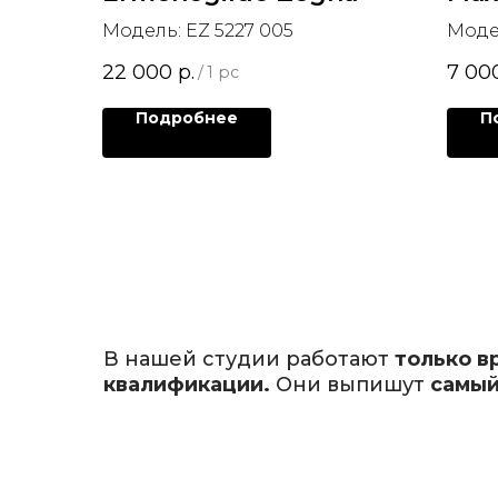
Модель: EZ 5227 005
Моде
22 000
р.
7 00
/
1 pc
Подробнее
П
В нашей студии работают
только в
квалификации.
Они выпишут
самый