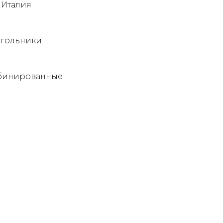
 Италия
угольники
мбинированные