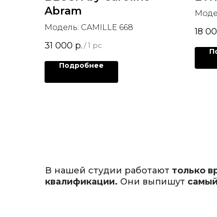
Abram
Модел
Модель: CAMILLE 668
18 0
31 000
р.
/
1 pc
П
Подробнее
В нашей студии работают
только в
квалификации.
Они выпишут
самый