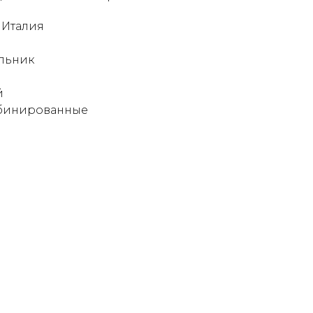
 Италия
льник
й
мбинированные