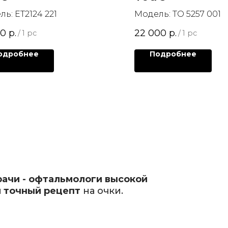
ь: ET2124 221
Модель: TO 5257 001
00
р.
22 000
р.
/
1 pc
/
1 pc
одробнее
Подробнее
рачи - офтальмологи высокой
 точный рецепт
на очки.