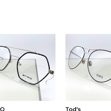
RO
Tod's