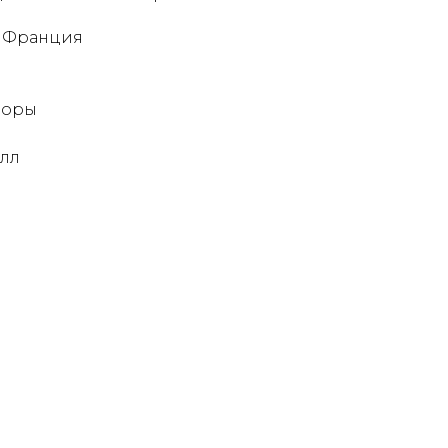
: Франция
зоры
алл