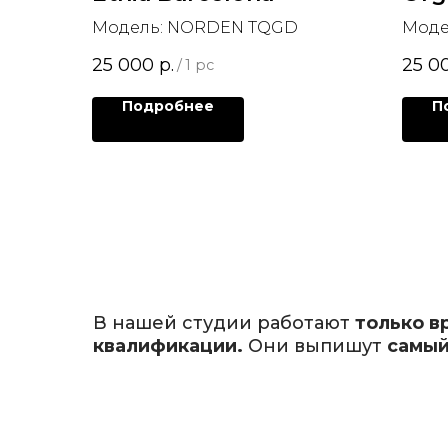
Модель: NORDEN TQGD
Моде
25 000
р.
25 0
/
1 pc
Подробнее
П
В нашей студии работают
только в
квалификации.
Они выпишут
самый