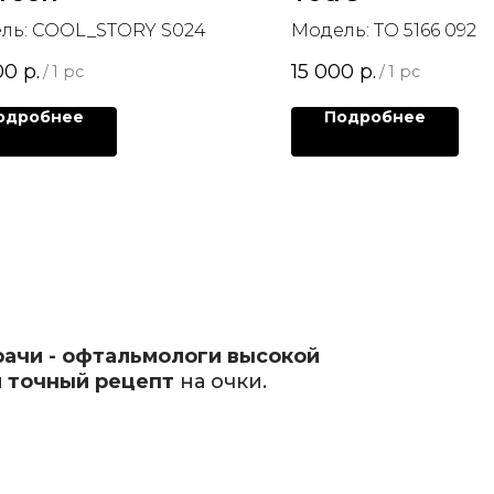
ль: COOL_STORY S024
Модель: TO 5166 092
00
р.
15 000
р.
/
1 pc
/
1 pc
одробнее
Подробнее
рачи - офтальмологи высокой
 точный рецепт
на очки.