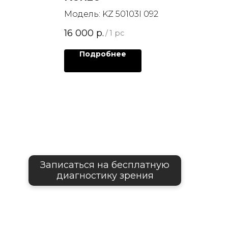
Модель: KZ 50103I 092
16 000
р.
/
1 pc
Подробнее
Записаться на бесплатную
диагностику зрения