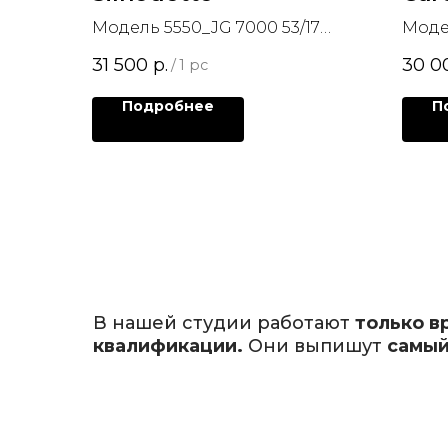
Модель 5550_JG 7000 53/17
Моде
Silhouette
31 500
р.
30 0
/
1 pc
Sil_Aperture_AccentRings
Подробнее
П
В нашей студии работают
только в
квалификации.
Они выпишут
самый