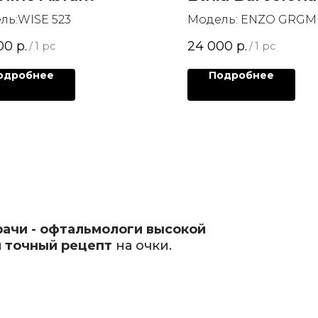
ль:WISE 523
Модель: ENZO GRGM
00
р.
24 000
р.
/
1 pc
/
1 pc
одробнее
Подробнее
рачи - офтальмологи высокой
 точный рецепт
на очки.