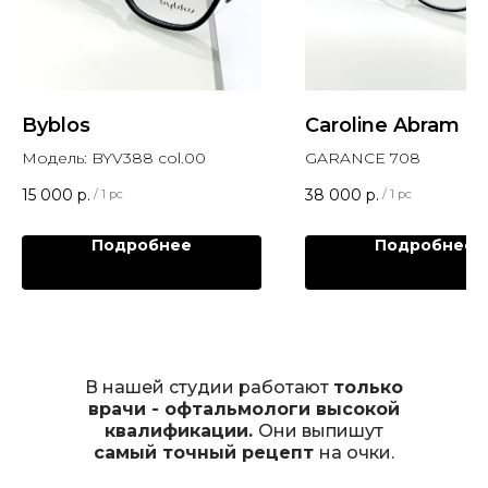
Byblos
Caroline Abram
Модель: BYV388 col.00
GARANCE 708
15 000
р.
38 000
р.
/
1 pc
/
1 pc
Подробнее
Подробнее
В нашей студии работают
только
врачи - офтальмологи высокой
квалификации.
Они выпишут
самый точный рецепт
на очки.