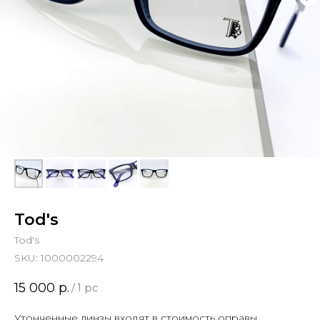
Tod's
Tod's
SKU:
1000002294
15 000
р.
/
1 pc
Утонченные линзы входят в стоимость оправы