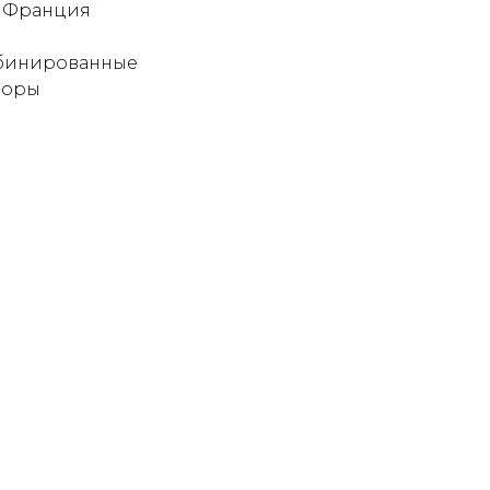
: Франция
мбинированные
зоры