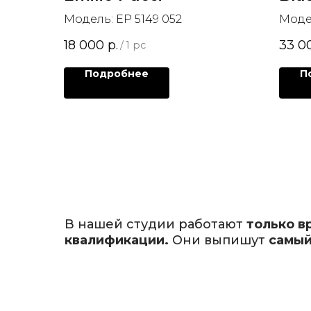
Модель: EP 5149 052
Модел
18 000
р.
33 0
/
1 pc
Подробнее
П
В нашей студии работают
только в
квалификации.
Они выпишут
самый