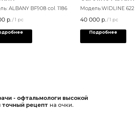
ь: ALBANY BF908 col. 1186
Модель:WIDLINE 622
00
р.
40 000
р.
/
1 pc
/
1 pc
одробнее
Подробнее
рачи - офтальмологи высокой
 точный рецепт
на очки.