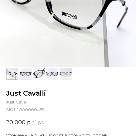
Just Cavalli
Just Cavalli
SKU:
1000000459
20 000
р.
/
1 pc
Утонченные линзы входят в стоимость оправы