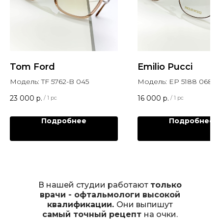
Tom Ford
Emilio Pucci
Модель: TF 5762-B 045
Модель: EP 5188 068
23 000
р.
16 000
р.
/
1 pc
/
1 pc
Подробнее
Подробнее
В нашей студии работают
только
врачи - офтальмологи высокой
квалификации.
Они выпишут
самый точный рецепт
на очки.