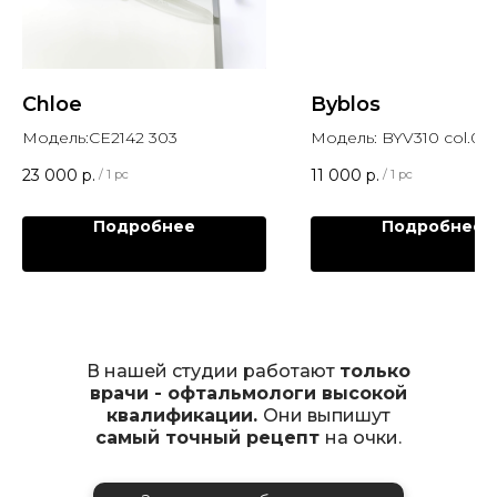
Chloe
Byblos
Модель:CE2142 303
Модель: BYV310 col.02
23 000
р.
11 000
р.
/
1 pc
/
1 pc
Подробнее
Подробнее
В нашей студии работают
только
врачи - офтальмологи высокой
квалификации.
Они выпишут
самый точный рецепт
на очки.