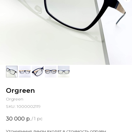
Orgreen
Orgreen
SKU:
1000002119
30 000
р.
/
1 pc
Утонченные линзы входят в стоимость оправы