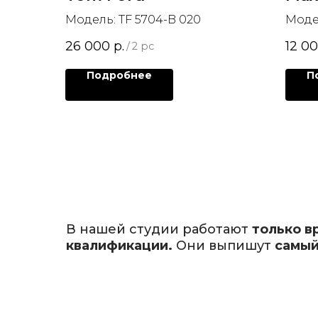
Модель: TF 5704-B 020
Моде
26 000
р.
12 0
/
2 pc
Подробнее
П
В нашей студии работают
только в
квалификации.
Они выпишут
самый