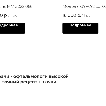
ль: MM 5022 066
Модель: GYV692 col.0
00
р.
16 000
р.
/
1 pc
/
1 pc
одробнее
Подробнее
рачи - офтальмологи высокой
 точный рецепт
на очки.