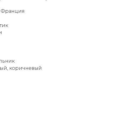
: Франция
тик
и
льник
ный, коричневый