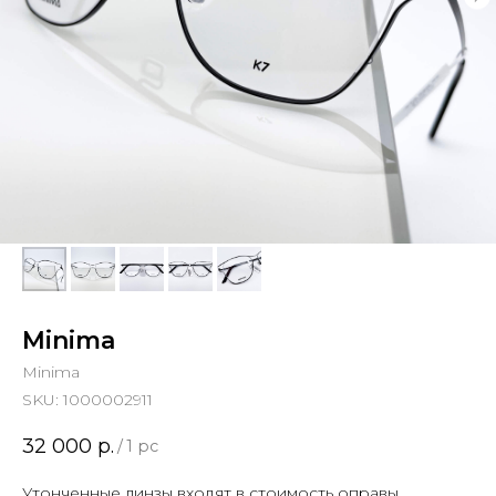
Minima
Minima
SKU:
1000002911
32 000
р.
/
1 pc
Утонченные линзы входят в стоимость оправы