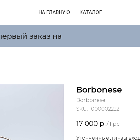
НА ГЛАВНУЮ
КАТАЛОГ
первый заказ на
Borbonese
Borbonese
SKU:
1000002222
17 000
р.
/
1 pc
Утонченные линзы вход