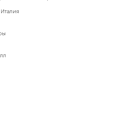
 Италия
ры
алл