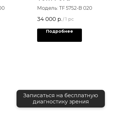
00
Модель: TF 5752-B 020
34 000
р.
/
1 pc
Подробнее
Записаться на бесплатную
диагностику зрения