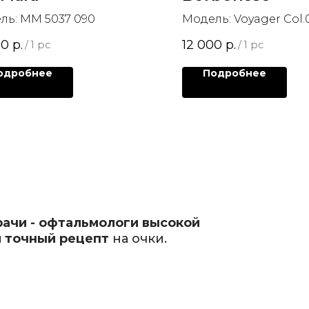
ль: MM 5037 090
Модель: Voyager Col.
00
р.
12 000
р.
/
1 pc
/
1 pc
одробнее
Подробнее
рачи - офтальмологи высокой
 точный рецепт
на очки.