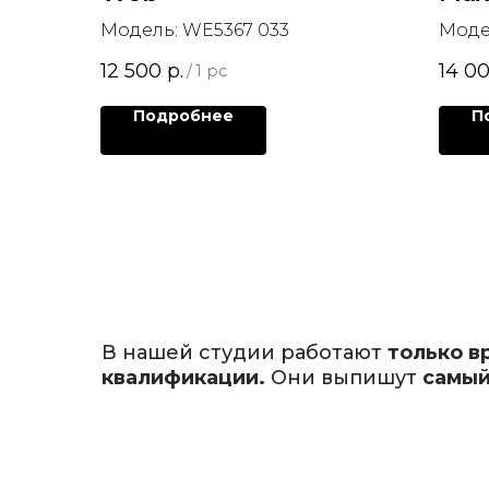
Модель: WE5367 033
Моде
12 500
р.
14 0
/
1 pc
Подробнее
П
В нашей студии работают
только в
квалификации.
Они выпишут
самый