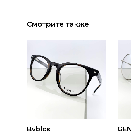
Смотрите также
Byblos
GE