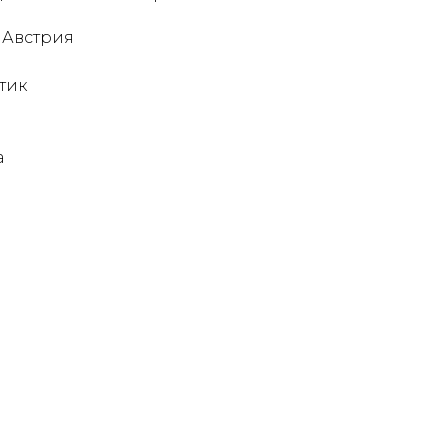
 Австрия
тик
а