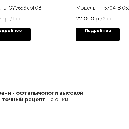
ь: GYV656 col.08
Модель: TF 5704-B 05
00
р.
27 000
р.
/
1 pc
/
2 pc
одробнее
Подробнее
рачи - офтальмологи высокой
 точный рецепт
на очки.