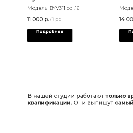
Модель: BYV311 col.16
Модел
11 000
р.
14 0
/
1 pc
Подробнее
П
В нашей студии работают
только в
квалификации.
Они выпишут
самый