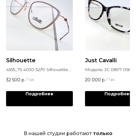
Silhouette
Just Cavalli
4555_75 4030 52/19 Silhouette
Модель: JC 0897 056
Sil_LiteDuet
32 500
р.
20 000
р.
/
1 pc
/
1 pc
Подробнее
Подробнее
В нашей студии работают
только