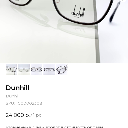
Dunhill
Dunhill
SKU:
1000002308
24 000
р.
/
1 pc
Утонченные линзы входят в стоимость оправы