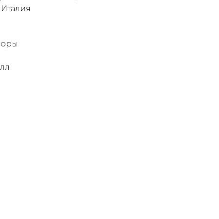
 Италия
зоры
алл