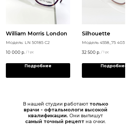
William Morris London
Silhouette
Модель: LN 50185 C2
Модель 4558_75 4030 5
Silhouette Sil_LiteDuet
10 000
р.
32 500
р.
/
1 pc
/
1 pc
Подробнее
Подробнее
В нашей студии работают
только
врачи - офтальмологи высокой
квалификации.
Они выпишут
самый точный рецепт
на очки.