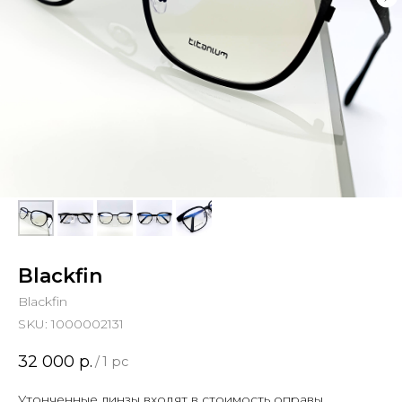
Blackfin
Blackfin
SKU:
1000002131
32 000
р.
/
1 pc
Утонченные линзы входят в стоимость оправы