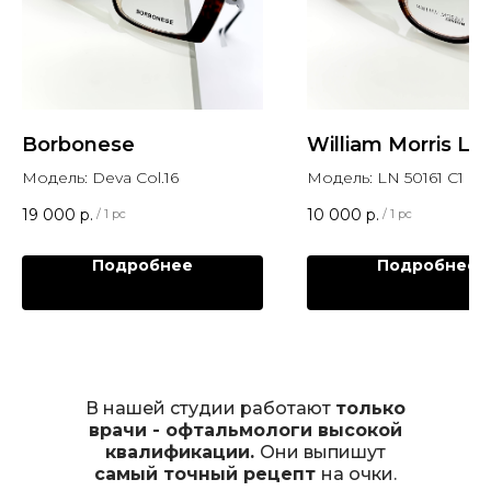
Borbonese
William Morris L
Модель: Deva Col.16
Модель: LN 50161 C1
19 000
р.
10 000
р.
/
1 pc
/
1 pc
Подробнее
Подробнее
В нашей студии работают
только
врачи - офтальмологи высокой
квалификации.
Они выпишут
самый точный рецепт
на очки.