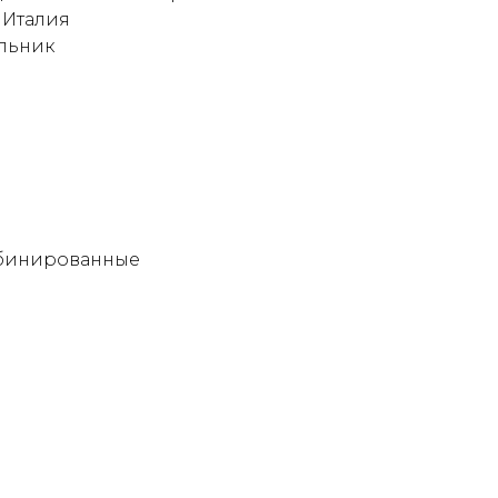
 Италия
льник
мбинированные